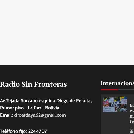
Radio Sin Fronteras
Internacion
Av.Tejada Sorzano esquina Diego de Peralta,
E
Primer piso. La Paz . Bolivia
e
Email:
ciroardaya62@gmail.com
m
t
Teléfono fijo: 2244707