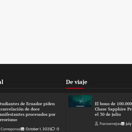
al
De viaje
studiantes de Ecuador piden
El bono de 100.00
xcarcelación de doce
Chase Sapphire Pre
anifestantes procesados por
el 30 de julio
errorismo
Franzwmejiav
Jul
Corresponsal
October 1, 2025
0