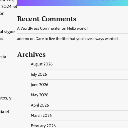
e 2024,
el
ión
Recent Comments
A WordPress Commenter
on
Hello world!
al sigue
es
ademo
on
Dare to live the life that you have always wanted.
Archives
esta
August 2026
July 2026
June 2026
May 2026
tos, y
April 2026
ia el
March 2026
February 2026