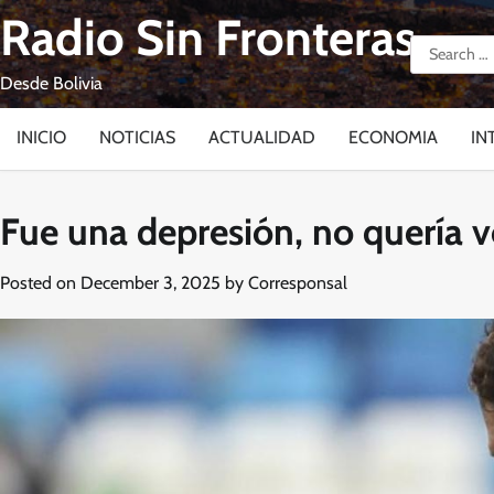
Skip
Radio Sin Fronteras
to
Search
content
for:
Desde Bolivia
INICIO
NOTICIAS
ACTUALIDAD
ECONOMIA
IN
Fue una depresión, no quería v
Posted on
December 3, 2025
by
Corresponsal