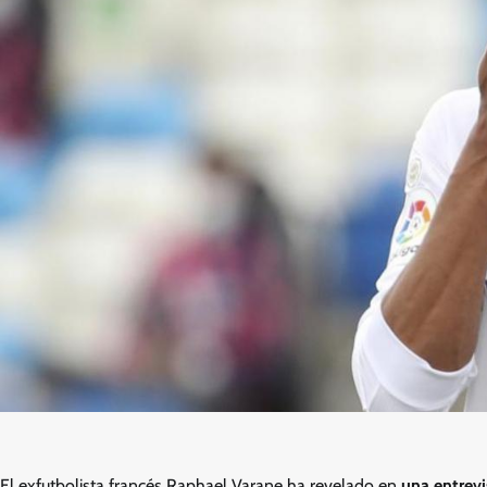
El exfutbolista francés Raphael Varane ha revelado en
una entrev