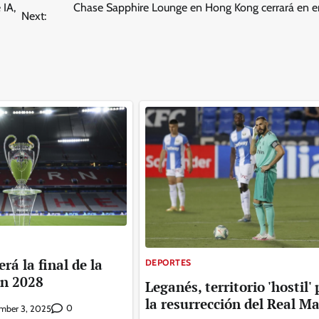
 IA,
Chase Sapphire Lounge en Hong Kong cerrará en e
Next:
á la final de la
DEPORTES
n 2028
Leganés, territorio 'hostil'
la resurrección del Real M
0
mber 3, 2025