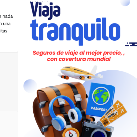
n nada
n una
sitas