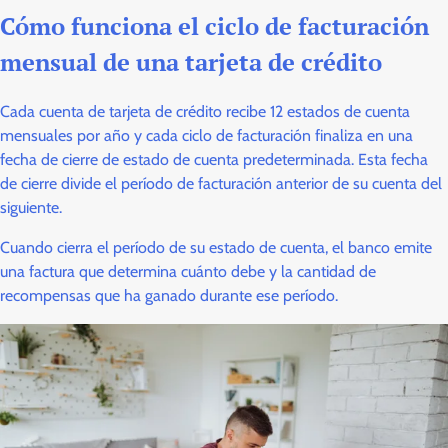
Cómo funciona el ciclo de facturación
mensual de una tarjeta de crédito
Cada cuenta de tarjeta de crédito recibe 12 estados de cuenta
mensuales por año y cada ciclo de facturación finaliza en una
fecha de cierre de estado de cuenta predeterminada. Esta fecha
de cierre divide el período de facturación anterior de su cuenta del
siguiente.
Cuando cierra el período de su estado de cuenta, el banco emite
una factura que determina cuánto debe y la cantidad de
recompensas que ha ganado durante ese período.