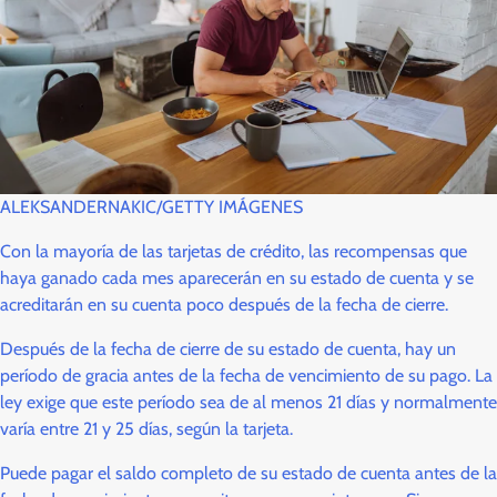
ALEKSANDERNAKIC/GETTY IMÁGENES
Con la mayoría de las tarjetas de crédito, las recompensas que
haya ganado cada mes aparecerán en su estado de cuenta y se
acreditarán en su cuenta poco después de la fecha de cierre.
Después de la fecha de cierre de su estado de cuenta, hay un
período de gracia antes de la fecha de vencimiento de su pago. La
ley exige que este período sea de al menos 21 días y normalmente
varía entre 21 y 25 días, según la tarjeta.
Puede pagar el saldo completo de su estado de cuenta antes de la