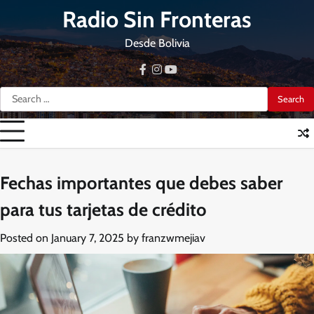
Skip
Radio Sin Fronteras
to
content
Desde Bolivia
facebook
instagram
youtube
Search
for:
Fechas importantes que debes saber
para tus tarjetas de crédito
Posted on
January 7, 2025
by
franzwmejiav