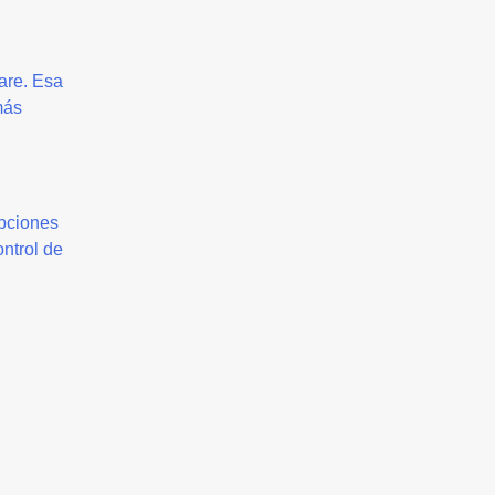
are. Esa
más
upciones
ntrol de