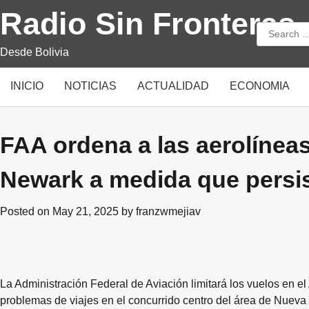
Skip
Radio Sin Fronteras
to
Search
content
for:
Desde Bolivia
INICIO
NOTICIAS
ACTUALIDAD
ECONOMIA
FAA ordena a las aerolíneas
Newark a medida que persis
Posted on
May 21, 2025
by
franzwmejiav
La Administración Federal de Aviación limitará los vuelos en e
problemas de viajes en el concurrido centro del área de Nue