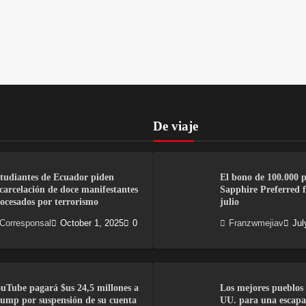
De viaje
tudiantes de Ecuador piden
El bono de 100.000 
carcelación de doce manifestantes
Sapphire Preferred fi
ocesados por terrorismo
julio
Corresponsal
October 1, 2025
0
Franzwmejiav
Jul
uTube pagará $us 24,5 millones a
Los mejores pueblos 
ump por suspensión de su cuenta
UU. para una escapa