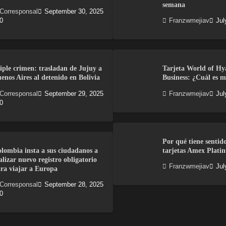
semana
Corresponsal
September 30, 2025
0
Franzwmejiav
Jul
iple crimen: trasladan de Jujuy a
Tarjeta World of Hy
enos Aires al detenido en Bolivia
Business: ¿Cuál es m
Corresponsal
September 29, 2025
Franzwmejiav
Jul
0
Por qué tiene sentid
lombia insta a sus ciudadanos a
tarjetas Amex Plati
alizar nuevo registro obligatorio
Franzwmejiav
Jul
ra viajar a Europa
Corresponsal
September 28, 2025
0