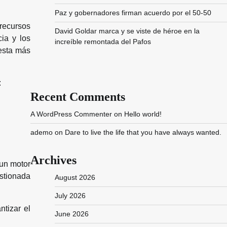
Paz y gobernadores firman acuerdo por el 50-50
recursos
David Goldar marca y se viste de héroe en la
ia y los
increíble remontada del Pafos
uesta más
:
Recent Comments
A WordPress Commenter
on
Hello world!
ademo
on
Dare to live the life that you have always wanted.
Archives
 un motor
estionada
August 2026
July 2026
tizar el
June 2026