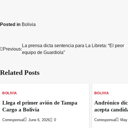
Posted in
Bolivia
La prensa dicta sentencia para La Libreta: “El peor
Post
Previous:
equipo de Guardiola”
navigation
Related Posts
BOLIVIA
BOLIVIA
Llega el primer avión de Tampa
Andrónico dic
Cargo a Bolivia
acepta candida
Corresponsal
June 6, 2026
0
Corresponsal
May 