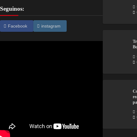
Seguinos:
Facebook
instagram
Tr
Bu
Co
re
pa