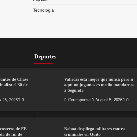
Tecnologia
Deportes
puntos de Chase
Vallecas está mejor que nunca pero si
naliza el 30 de
aquí no jugamos es medio mandarnos
a Segunda
y 25, 2026
0
Corresponsal
August 5, 2026
0
costeros de EE.
Noboa despliega militares contra
da de fin de
criminales en Quito