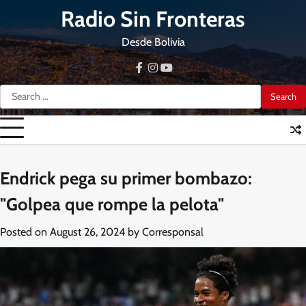
Skip
Radio Sin Fronteras
to
content
Desde Bolivia
facebook
instagram
youtube
Search
for:
Endrick pega su primer bombazo:
"Golpea que rompe la pelota"
Posted on
August 26, 2024
by
Corresponsal