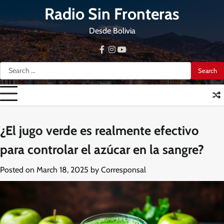
Skip
Radio Sin Fronteras
to
content
Desde Bolivia
facebook
instagram
youtube
Search
for:
¿El jugo verde es realmente efectivo
para controlar el azúcar en la sangre?
Posted on
March 18, 2025
by
Corresponsal