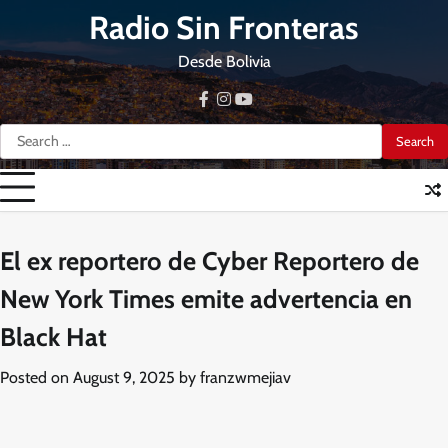
Skip
Radio Sin Fronteras
to
content
Desde Bolivia
facebook
instagram
youtube
Search
for:
El ex reportero de Cyber Reportero de
New York Times emite advertencia en
Black Hat
Posted on
August 9, 2025
by
franzwmejiav