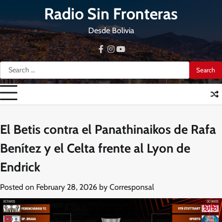
Skip
Radio Sin Fronteras
to
content
Desde Bolivia
facebook
instagram
youtube
Search
for:
El Betis contra el Panathinaikos de Rafa
Benítez y el Celta frente al Lyon de
Endrick
Posted on
February 28, 2026
by
Corresponsal