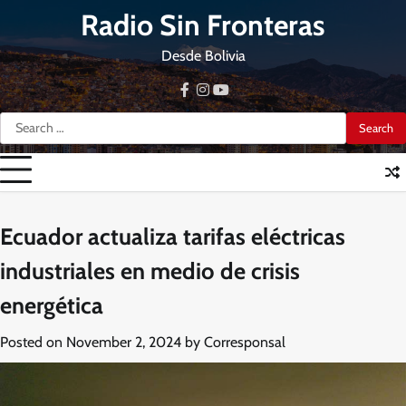
Skip
Radio Sin Fronteras
to
content
Desde Bolivia
facebook
instagram
youtube
Search
for:
Ecuador actualiza tarifas eléctricas
industriales en medio de crisis
energética
Posted on
November 2, 2024
by
Corresponsal