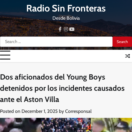
Skip
Radio Sin Fronteras
to
content
Desde Bolivia
facebook
instagram
youtube
Search
for:
Dos aficionados del Young Boys
detenidos por los incidentes causados
ante el Aston Villa
Posted on
December 1, 2025
by
Corresponsal