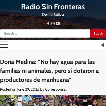
Skip
Radio Sin Fronteras
to
content
Desde Bolivia
facebook
instagram
youtube
Search
for:
Doria Medina: “No hay agua para las
familias ni animales, pero sí dotaron a
productores de marihuana”
Posted on
June 29, 2025
by
Corresponsal