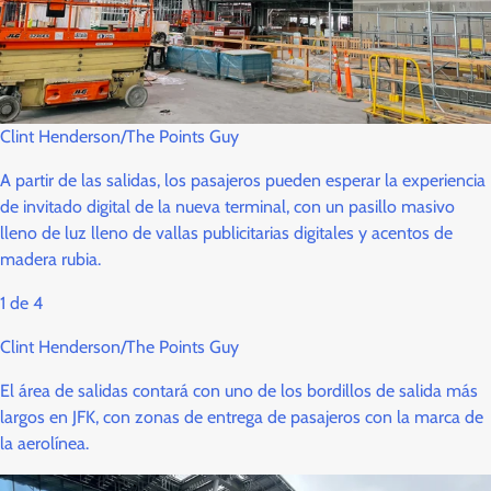
Clint Henderson/The Points Guy
A partir de las salidas, los pasajeros pueden esperar la experiencia
de invitado digital de la nueva terminal, con un pasillo masivo
lleno de luz lleno de vallas publicitarias digitales y acentos de
madera rubia.
1
de
4
Clint Henderson/The Points Guy
El área de salidas contará con uno de los bordillos de salida más
largos en JFK, con zonas de entrega de pasajeros con la marca de
la aerolínea.