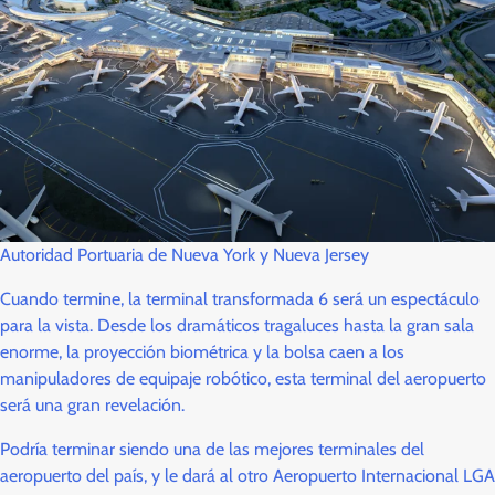
Autoridad Portuaria de Nueva York y Nueva Jersey
Cuando termine, la terminal transformada 6 será un espectáculo
para la vista. Desde los dramáticos tragaluces hasta la gran sala
enorme, la proyección biométrica y la bolsa caen a los
manipuladores de equipaje robótico, esta terminal del aeropuerto
será una gran revelación.
Podría terminar siendo una de las mejores terminales del
aeropuerto del país, y le dará al otro Aeropuerto Internacional LGA