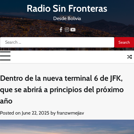
Skip
Radio Sin Fronteras
to
content
Desde Bolivia
facebook
instagram
youtube
Search
for:
Dentro de la nueva terminal 6 de JFK,
que se abrirá a principios del próximo
año
Posted on
June 22, 2025
by
franzwmejiav