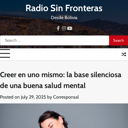
Skip
Radio Sin Fronteras
to
content
Desde Bolivia
facebook
instagram
youtube
Search
for:
Creer en uno mismo: la base silenciosa
de una buena salud mental
Posted on
July 29, 2025
by
Corresponsal