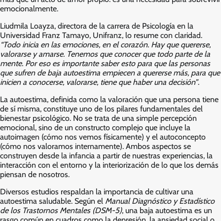
emocionalmente.
Liudmila Loayza, directora de la carrera de Psicología en la
Universidad Franz Tamayo, Unifranz, lo resume con claridad.
“Todo inicia en las emociones, en el corazón. Hay que quererse,
valorarse y amarse. Tenemos que conocer que todo parte de la
mente. Por eso es importante saber esto para que las personas
que sufren de baja autoestima empiecen a quererse más, para que
inicien a conocerse, valorarse, tiene que haber una decisión”
.
La autoestima, definida como la valoración que una persona tiene
de sí misma, constituye uno de los pilares fundamentales del
bienestar psicológico. No se trata de una simple percepción
emocional, sino de un constructo complejo que incluye la
autoimagen (cómo nos vemos físicamente) y el autoconcepto
(cómo nos valoramos internamente). Ambos aspectos se
construyen desde la infancia a partir de nuestras experiencias, la
interacción con el entorno y la interiorización de lo que los demás
piensan de nosotros.
Diversos estudios respaldan la importancia de cultivar una
autoestima saludable. Según el
Manual Diagnóstico y Estadístico
de los Trastornos Mentales (DSM-5)
, una baja autoestima es un
rasgo común en cuadros como la depresión, la ansiedad social o