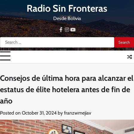
Skip
Radio Sin Fronteras
to
content
Desde Bolivia
facebook
instagram
youtube
Search
for:
Consejos de última hora para alcanzar el
estatus de élite hotelera antes de fin de
año
Posted on
October 31, 2024
by
franzwmejiav