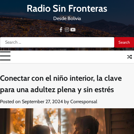
Skip
Radio Sin Fronteras
to
content
Desde Bolivia
facebook
instagram
youtube
Search
for:
Conectar con el niño interior, la clave
para una adultez plena y sin estrés
Posted on
September 27, 2024
by
Corresponsal