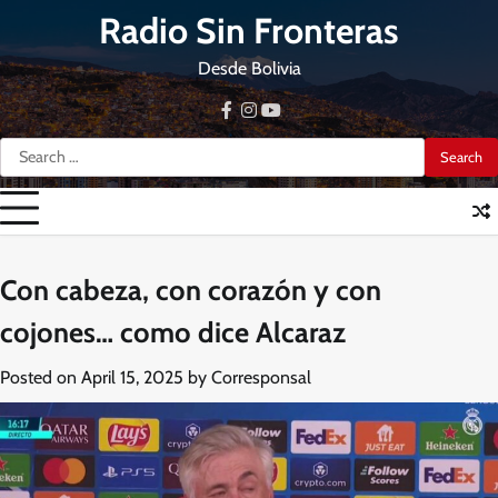
Skip
Radio Sin Fronteras
to
content
Desde Bolivia
facebook
instagram
youtube
Search
for:
Con cabeza, con corazón y con
cojones… como dice Alcaraz
Posted on
April 15, 2025
by
Corresponsal