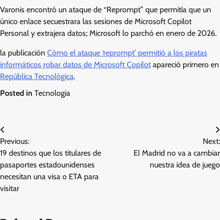
Varonis encontró un ataque de “Reprompt” que permitía que un
único enlace secuestrara las sesiones de Microsoft Copilot
Personal y extrajera datos; Microsoft lo parchó en enero de 2026.
la publicación
Cómo el ataque ‘reprompt’ permitió a los piratas
informáticos robar datos de Microsoft Copilot
apareció primero en
República Tecnológica
.
Posted in
Tecnologia
Post
Previous:
Next:
navigation
19 destinos que los titulares de
El Madrid no va a cambiar
pasaportes estadounidenses
nuestra idea de juego
necesitan una visa o ETA para
visitar