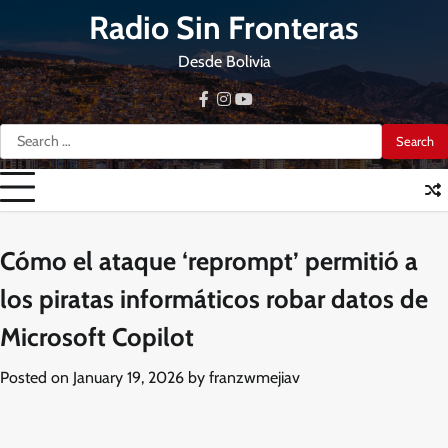
Skip
Radio Sin Fronteras
to
content
Desde Bolivia
facebook
instagram
youtube
Search
for:
Cómo el ataque ‘reprompt’ permitió a
los piratas informáticos robar datos de
Microsoft Copilot
Posted on
January 19, 2026
by
franzwmejiav