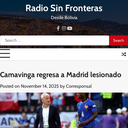
Skip
Radio Sin Fronteras
to
content
Desde Bolivia
facebook
instagram
youtube
Search
for:
Camavinga regresa a Madrid lesionado
Posted on
November 14, 2025
by
Corresponsal