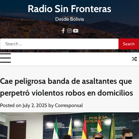
Skip
Radio Sin Fronteras
to
content
Desde Bolivia
facebook
instagram
youtube
Search
for:
Cae peligrosa banda de asaltantes que
perpetró violentos robos en domicilios
Posted on
July 2, 2025
by
Corresponsal