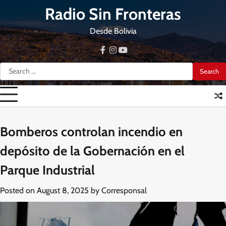
Skip
Radio Sin Fronteras
to
content
Desde Bolivia
facebook
instagram
youtube
Search
for:
Bomberos controlan incendio en
depósito de la Gobernación en el
Parque Industrial
Posted on
August 8, 2025
by
Corresponsal