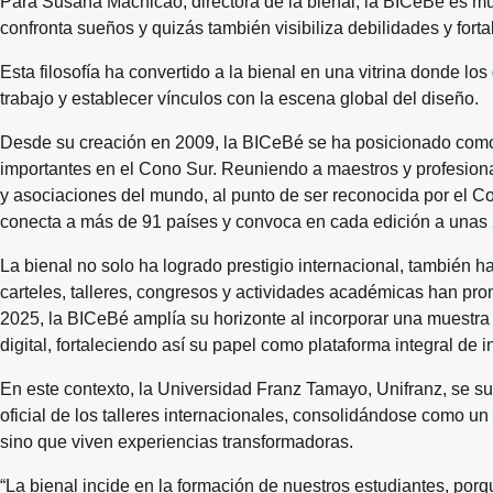
Para Susana Machicao, directora de la bienal, la BICeBé es m
confronta sueños y quizás también visibiliza debilidades y for
Esta filosofía ha convertido a la bienal en una vitrina donde l
trabajo y establecer vínculos con la escena global del diseño.
Desde su creación en 2009, la BICeBé se ha posicionado como 
importantes en el Cono Sur. Reuniendo a maestros y profesional
y asociaciones del mundo, al punto de ser reconocida por el C
conecta a más de 91 países y convoca en cada edición a unas
La bienal no solo ha logrado prestigio internacional, también 
carteles, talleres, congresos y actividades académicas han pro
2025, la BICeBé amplía su horizonte al incorporar una muestra
digital, fortaleciendo así su papel como plataforma integral de 
En este contexto, la Universidad Franz Tamayo, Unifranz, se su
oficial de los talleres internacionales, consolidándose como un
sino que viven experiencias transformadoras.
“La bienal incide en la formación de nuestros estudiantes, por