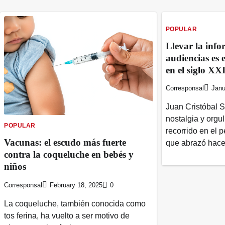
POPULAR
Llevar la info
audiencias es 
en el siglo XX
Corresponsal
Janu
Juan Cristóbal 
nostalgia y orgu
POPULAR
recorrido en el 
Vacunas: el escudo más fuerte
que abrazó hace
contra la coqueluche en bebés y
niños
Corresponsal
February 18, 2025
0
La coqueluche, también conocida como
tos ferina, ha vuelto a ser motivo de