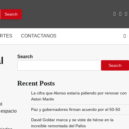
facebo
inst
y
RTES
CONTACTANOS
Search
l
Search
Recent Posts
La cifra que Alonso estaría pidiendo por renovar con
Aston Martin
el
Paz y gobernadores firman acuerdo por el 50-50
n espacio
David Goldar marca y se viste de héroe en la
increíble remontada del Pafos