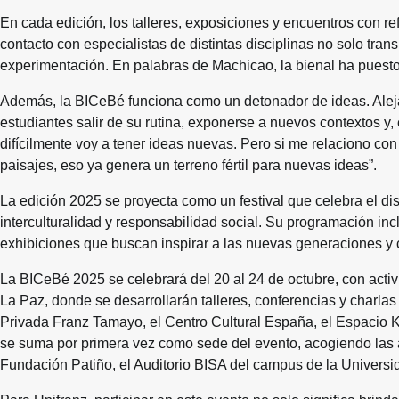
En cada edición, los talleres, exposiciones y encuentros con re
contacto con especialistas de distintas disciplinas no solo tra
experimentación. En palabras de Machicao, la bienal ha puesto 
Además, la BICeBé funciona como un detonador de ideas. Aleja
estudiantes salir de su rutina, exponerse a nuevos contextos y,
difícilmente voy a tener ideas nuevas. Pero si me relaciono con
paisajes, eso ya genera un terreno fértil para nuevas ideas”.
La edición 2025 se proyecta como un festival que celebra el di
interculturalidad y responsabilidad social. Su programación in
exhibiciones que buscan inspirar a las nuevas generaciones y co
La BICeBé 2025 se celebrará del 20 al 24 de octubre, con act
La Paz, donde se desarrollarán talleres, conferencias y charla
Privada Franz Tamayo, el Centro Cultural España, el Espacio 
se suma por primera vez como sede del evento, acogiendo las ac
Fundación Patiño, el Auditorio BISA del campus de la Universi