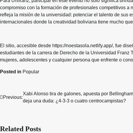
Para Unifranz, participar en este evento no solo significa brindar
compromiso con la formación de profesionales competitivos a ni
refleja la misión de la universidad: potenciar el talento de sus
internacionales donde la creatividad boliviana tiene mucho que
El sitio, accesible desde https://noestasola.netlify.app/, fue
estudiantes de la carrera de Derecho de la Universidad Franz 
mujeres, adolescentes y cualquier persona que enfrente o con
Posted in
Popular
Xabi Alonso tira de galones, apuesta por Bellingham
Post
Previous:
deja una duda: ¿4-3-3 o cuatro centrocampistas?
navigation
Related Posts