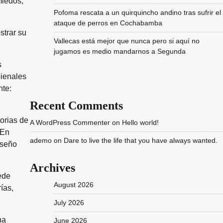
miedos,
Pofoma rescata a un quirquincho andino tras sufrir el
ataque de perros en Cochabamba
strar su
Vallecas está mejor que nunca pero si aquí no
jugamos es medio mandarnos a Segunda
s
bienales
nte:
Recent Comments
torias de
A WordPress Commenter
on
Hello world!
 En
ademo
on
Dare to live the life that you have always wanted.
iseño
Archives
ede
August 2026
ías,
July 2026
na
June 2026