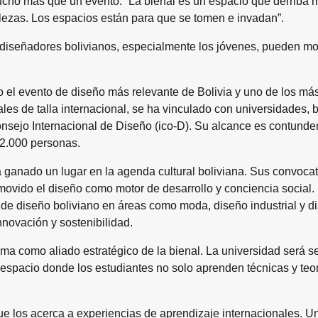
ucho más que un evento: “La bienal es un espacio que derriba 
talezas. Los espacios están para que se tomen e invadan”.
os diseñadores bolivianos, especialmente los jóvenes, pueden mo
el evento de diseño más relevante de Bolivia y uno de los má
es de talla internacional, se ha vinculado con universidades, 
onsejo Internacional de Diseño (ico-D). Su alcance es contunde
 2.000 personas.
ha ganado un lugar en la agenda cultural boliviana. Sus convoca
movido el diseño como motor de desarrollo y conciencia social.
 de diseño boliviano en áreas como moda, diseño industrial y d
innovación y sostenibilidad.
ma como aliado estratégico de la bienal. La universidad será s
 espacio donde los estudiantes no solo aprenden técnicas y teor
que los acerca a experiencias de aprendizaje internacionales. U