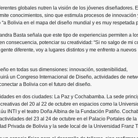
ferentes globales nutren la visión de los jóvenes diseñadores. E
nsmite conocimientos, sino que estimula procesos de innovación 
“a Bolivia en el mapa del diseño mundial y es muy respetada po
ndra Basta señala que este tipo de experiencias permiten a lo
 en consecuencia, potenciar su creatividad: “Si no salgo de mi c
 gente diferente, voy a lugares distintos y me enfrento a nuevos
seño en todas sus dimensiones: innovación, sostenibilidad,
cluirá un Congreso Internacional de Diseño, actividades de netw
nectar a Bolivia con el futuro del diseño.
ividades en dos ciudades: La Paz y Cochabamba. La sede princi
s creativas del 20 al 22 de octubre en espacios como la Univers
Kúu INTI y el teatro Doña Albina de la Fundación Patiño. Coch
tividades del 23 al 24 de octubre en el Palacio Portales de la
dad Privada de Bolivia y la sede local de la Universidad Franz