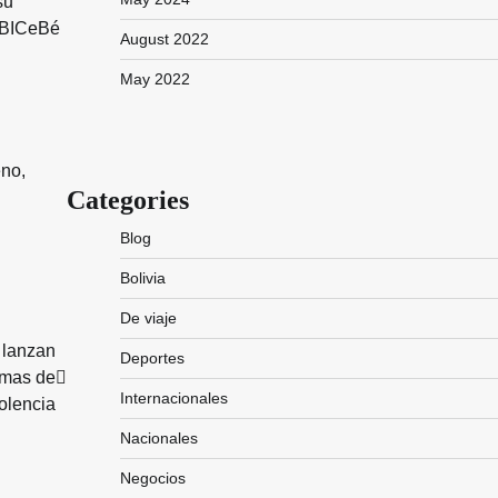
su
a BICeBé
August 2022
May 2022
eno,
Categories
Blog
Bolivia
De viaje
 lanzan
Deportes
imas de
Internacionales
iolencia
Nacionales
Negocios