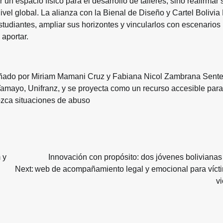
 un espacio físico para el desarrollo de talleres, sino reafirmar 
vel global. La alianza con la Bienal de Diseño y Cartel Bolivi
 estudiantes, ampliar sus horizontes y vincularlos con escenarios
 aportar.
 diseñado por Miriam Mamani Cruz y Fabiana Nicol Zambrana Sent
Tamayo, Unifranz, y se proyecta como un recurso accesible para
ozca situaciones de abuso
 y
Innovación con propósito: dos jóvenes bolivianas
Next:
web de acompañamiento legal y emocional para víct
v