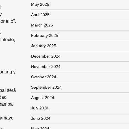
May 2025
l
y
April 2025
r ello”.
March 2025
s
February 2025
ontexto,
January 2025
December 2024
November 2024
orking y
October 2024
September 2024
pal será
idad
August 2024
abamba
July 2024
 Tamayo
June 2024
May 2024