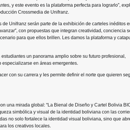
ntes, y este evento es la plataforma perfecta para lograrlo”, exp
roducción Crossmedia de Unifranz.
s de Unifranz serán parte de la exhibición de carteles inéditos e
vanzar”, con propuestas que integran creatividad, conciencia so
enario para que ellos brillen. Les damos la plataforma y cata
 estudiantes un panorama amplio sobre su futuro profesional,
 o especializarse en áreas emergentes.
er con su carrera y les permite definir el norte que quieren seg
n una mirada global: “La Bienal de Diseño y Cartel Bolivia B
iqueza simbólica y visual de la identidad boliviana con las corri
s no solo fortalece la identidad visual boliviana, sino que abr
ra los creativos locales.