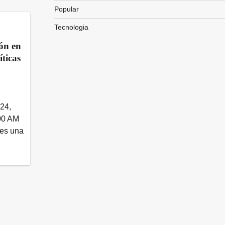
Popular
Tecnologia
ón en
íticas
024,
00 AM
 es una