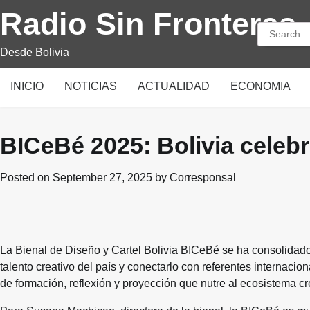
Skip
Radio Sin Fronteras
to
Search
content
for:
Desde Bolivia
INICIO
NOTICIAS
ACTUALIDAD
ECONOMIA
BICeBé 2025: Bolivia celebr
Posted on
September 27, 2025
by
Corresponsal
La Bienal de Diseño y Cartel Bolivia BICeBé se ha consolidado
talento creativo del país y conectarlo con referentes internacio
de formación, reflexión y proyección que nutre al ecosistema cr