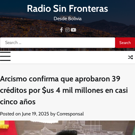
Skip
Radio Sin Fronteras
to
content
Desde Bolivia
facebook
instagram
youtube
Search
for:
Arcismo confirma que aprobaron 39
créditos por $us 4 mil millones en casi
cinco años
Posted on
June 19, 2025
by
Corresponsal