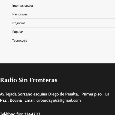
Internacionales
Nacionales
Negocios
Popular
Tecnologia
Radio Sin Fronteras
Av.Tejada Sorzano esquina Diego de Peralta, Primer piso. La
Paz . Bolivia Email:
ciroardaya62@gmail.com
Teléfono fijo: 2244707