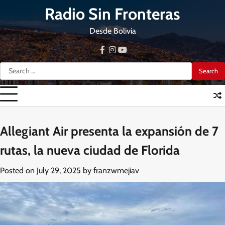
Skip
Radio Sin Fronteras
to
content
Desde Bolivia
facebook
instagram
youtube
Search
for:
Allegiant Air presenta la expansión de 7
rutas, la nueva ciudad de Florida
Posted on
July 29, 2025
by
franzwmejiav