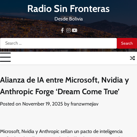
Skip
Radio Sin Fronteras
to
content
Desde Bolivia
facebook
instagram
youtube
Search
for:
Alianza de IA entre Microsoft, Nvidia y
Anthropic Forge ‘Dream Come True’
Posted on
November 19, 2025
by
franzwmejiav
Microsoft, Nvidia y Anthropic sellan un pacto de inteligencia