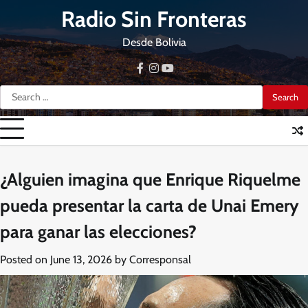
Skip
Radio Sin Fronteras
to
content
Desde Bolivia
facebook
instagram
youtube
Search
for:
¿Alguien imagina que Enrique Riquelme
pueda presentar la carta de Unai Emery
para ganar las elecciones?
Posted on
June 13, 2026
by
Corresponsal