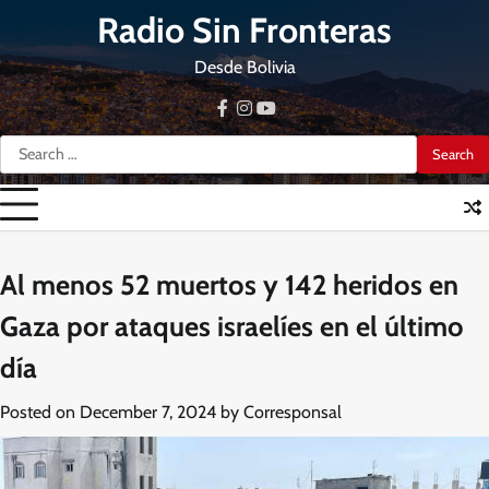
Skip
Radio Sin Fronteras
to
content
Desde Bolivia
facebook
instagram
youtube
Search
for:
Al menos 52 muertos y 142 heridos en
Gaza por ataques israelíes en el último
día
Posted on
December 7, 2024
by
Corresponsal