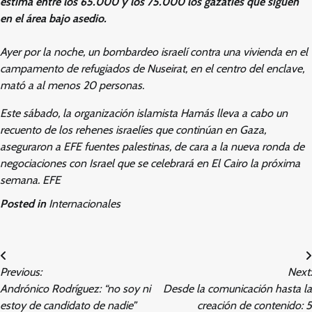
estima entre los 65.000 y los 75.000 los gazatíes que siguen
en el área bajo asedio.
Ayer por la noche, un bombardeo israelí contra una vivienda en el
campamento de refugiados de Nuseirat, en el centro del enclave,
mató a al menos 20 personas.
Este sábado, la organización islamista Hamás lleva a cabo un
recuento de los rehenes israelíes que continúan en Gaza,
aseguraron a EFE fuentes palestinas, de cara a la nueva ronda de
negociaciones con Israel que se celebrará en El Cairo la próxima
semana. EFE
Posted in
Internacionales
Post
Previous:
Next:
navigation
Andrónico Rodríguez: “no soy ni
Desde la comunicación hasta la
estoy de candidato de nadie”
creación de contenido: 5