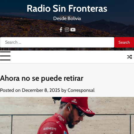
Skip
Radio Sin Fronteras
to
content
Desde Bolivia
facebook
instagram
youtube
Search
for:
Ahora no se puede retirar
Posted on
December 8, 2025
by
Corresponsal