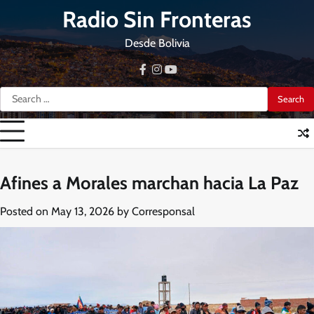
Skip
Radio Sin Fronteras
to
content
Desde Bolivia
facebook
instagram
youtube
Search
for:
Afines a Morales marchan hacia La Paz
Posted on
May 13, 2026
by
Corresponsal