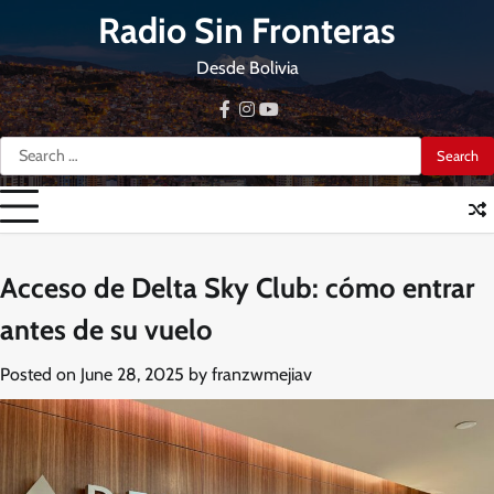
Skip
Radio Sin Fronteras
to
content
Desde Bolivia
facebook
instagram
youtube
Search
for:
Acceso de Delta Sky Club: cómo entrar
antes de su vuelo
Posted on
June 28, 2025
by
franzwmejiav