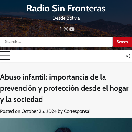
Skip
Radio Sin Fronteras
to
content
Desde Bolivia
facebook
instagram
youtube
Search
for:
Abuso infantil: importancia de la
prevención y protección desde el hogar
y la sociedad
Posted on
October 26, 2024
by
Corresponsal