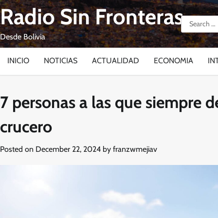
Skip
Radio Sin Fronteras
to
Search
content
for:
Desde Bolivia
INICIO
NOTICIAS
ACTUALIDAD
ECONOMIA
IN
7 personas a las que siempre d
crucero
Posted on
December 22, 2024
by
franzwmejiav