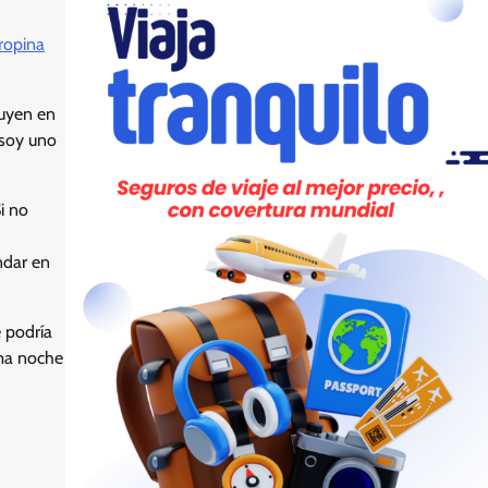
ropina
luyen en
 soy uno
i no
ndar en
e podría
ima noche