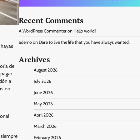
Recent Comments
A WordPress Commenter
on
Hello world!
ademo
on
Dare to live the life that you have always wanted.
 hayas
Archives
oría de
August 2026
 pagar
ción a
July 2026
ás no
June 2026
May 2026
April 2026
ional
March 2026
e siempre
February 2026