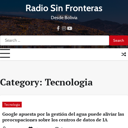
Skip
Radio Sin Fronteras
to
content
Desde Bolivia
facebook
instagram
youtube
Search
for:
Category:
Tecnologia
Tecnologia
Google apuesta por la gestión del agua puede aliviar las
preocupaciones sobre los centros de datos de IA