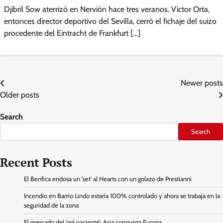
Djibril Sow aterrizó en Nervión hace tres veranos. Víctor Orta,
entonces director deportivo del Sevilla, cerró el fichaje del suizo
procedente del Eintracht de Frankfurt […]
Posts
Newer posts
Older posts
navigation
Search
Search
Recent Posts
El Benfica endosa un ‘set’ al Hearts con un golazo de Prestianni
Incendio en Barrio Lindo estaría 100% controlado y ahora se trabaja en la
seguridad de la zona
El mercado del ‘gol naciente’: Asia conquista Europa