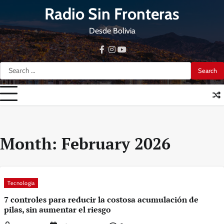
Skip
Radio Sin Fronteras
to
content
Desde Bolivia
facebook
instagram
youtube
Search
for:
Month:
February 2026
Tecnologia
7 controles para reducir la costosa acumulación de
pilas, sin aumentar el riesgo